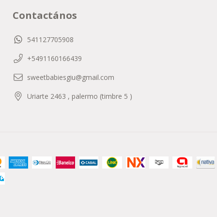
Contactános
541127705908
+5491160166439
sweetbabiesgiu@gmail.com
Uriarte 2463 , palermo (timbre 5 )