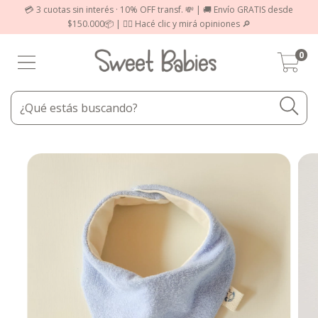
💳 3 cuotas sin interés · 10% OFF transf. 💸 | 🚚 Envío GRATIS desde
$150.000📦 | 👉🏻 Hacé clic y mirá opiniones 🔎
0