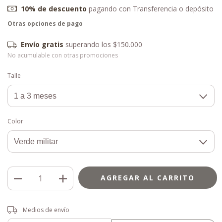
10% de descuento
pagando con Transferencia o depósito
Envío gratis
superando los
$150.000
No acumulable con otras promociones
Talle
Color
Entregas para el CP:
CAMBIAR CP
Medios de envío