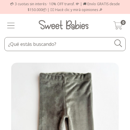
💳 3 cuotas sin interés · 10% OFF transf. 💸 | 🚚 Envío GRATIS desde
$150.000📦 | 👉🏻 Hacé clic y mirá opiniones 🔎
0