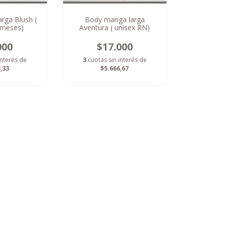
rga Blush (
Body manga larga
 meses)
Aventura ( unisex RN)
000
$17.000
interés de
3
cuotas sin interés de
,33
$5.666,67