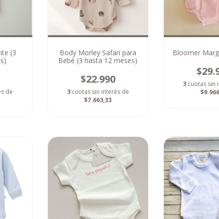
ite (3
Body Morley Safari para
Bloomer Marga
s)
Bebé (3 hasta 12 meses)
$29.
$22.990
3
cuotas sin 
és de
3
cuotas sin interés de
$9.966
$7.663,33