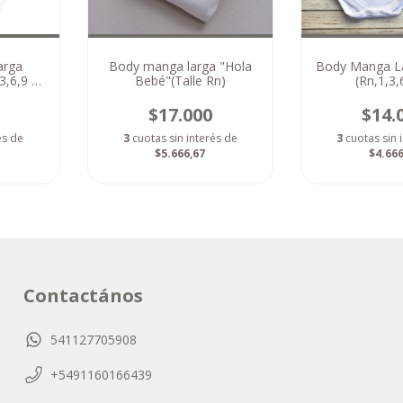
arga
Body manga larga "Hola
Body Manga L
3,6,9 y
Bebé"(Talle Rn)
(Rn,1,3,
$17.000
$14.
és de
3
cuotas sin interés de
3
cuotas sin 
$5.666,67
$4.666
Contactános
541127705908
+5491160166439