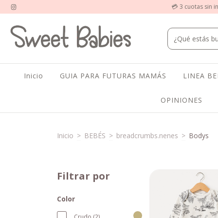
💳 3 cuotas sin i
Inicio
GUIA PARA FUTURAS MAMÁS
LINEA B
OPINIONES
Inicio
>
BEBÉS
>
breadcrumbs.nenes
>
Bodys
Filtrar por
Color
Crudo (2)