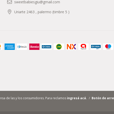
sweetbabiesgiu@gmail.com
Uriarte 2463 , palermo (timbre 5 )
nsa de las y los consumidores. Para reclamos
ingresá acá.
/
Botón de arr