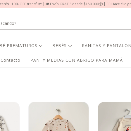
nterés · 10% OFF transf. 💸 | 🚚 Envío GRATIS desde $150.000📦 | 👉🏻 Hacé clic y
EBÉ PREMATUROS
BEBÉS
RANITAS Y PANTALON
Contacto
PANTY MEDIAS CON ABRIGO PARA MAMÁ