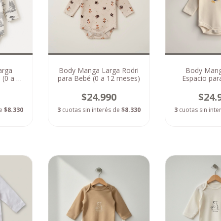
arga
Body Manga Larga Rodri
Body Mang
 (0 a 12
para Bebé (0 a 12 meses)
Espacio par
hasta 6 
$24.990
$24.
de
$8.330
3
cuotas sin interés de
$8.330
3
cuotas sin int