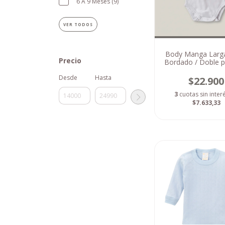
6 A 9 Meses (9)
VER TODOS
Body Manga Larga
Precio
Bordado / Doble p
(1 a 6 meses
Desde
Hasta
$22.900
3
cuotas sin inter
$7.633,33