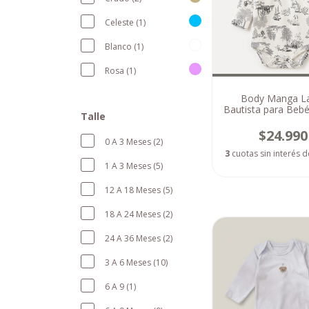
Celeste (1)
Blanco (1)
Rosa (1)
Body Manga L
Bautista para Bebé
Talle
meses)
$24.990
0 A 3 Meses (2)
3
cuotas sin interés 
1 A 3 Meses (5)
12 A 18 Meses (5)
18 A 24 Meses (2)
24 A 36 Meses (2)
3 A 6 Meses (10)
6 A 9 (1)