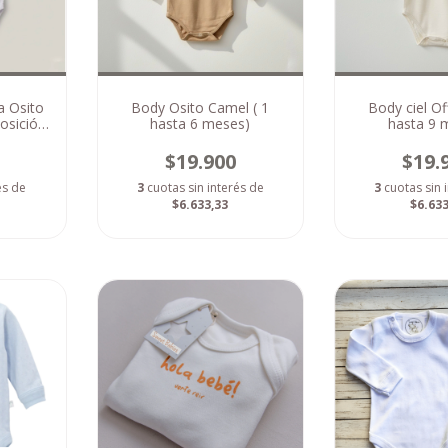
 Osito
Body Osito Camel ( 1
Body ciel Of
osición
hasta 6 meses)
hasta 9 
)
$19.900
$19.
és de
3
cuotas sin interés de
3
cuotas sin 
$6.633,33
$6.633