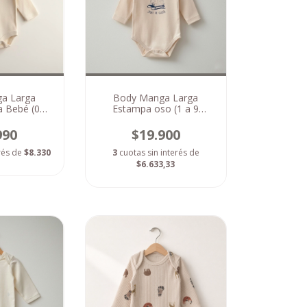
a Larga
Body Manga Larga
a Bebé (0
Estampa oso (1 a 9
meses)
meses)
990
$19.900
erés de
$8.330
3
cuotas sin interés de
$6.633,33