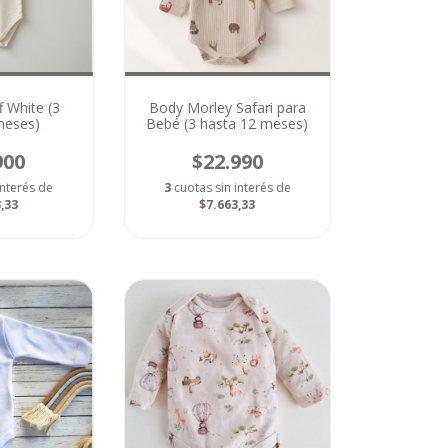
f White (3
Body Morley Safari para
meses)
Bebé (3 hasta 12 meses)
900
$22.990
interés de
3
cuotas sin interés de
,33
$7.663,33