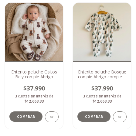
Enterito peluche Ositos
Enterito peluche Bosque
Bely con pie Abrigo
con pie Abrigo completo
doble para bebé (1 a 6
para bebé (1 y 3 meses)
meses)
$37.990
$37.990
3
cuotas sin interés de
3
cuotas sin interés de
$12.663,33
$12.663,33
COMPRAR
COMPRAR