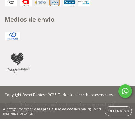
Medios de envío
Copyright Sweet Babies - 2026. Todos los derechos reservados.
Defensa de las y los consumidores. Para reclamos
ingresá acá.
/
Al navegar por este sitio
aceptás el uso de cookies
para agilizar tu
Botón de arrepentimiento
ENTENDIDO
experiencia de compra.