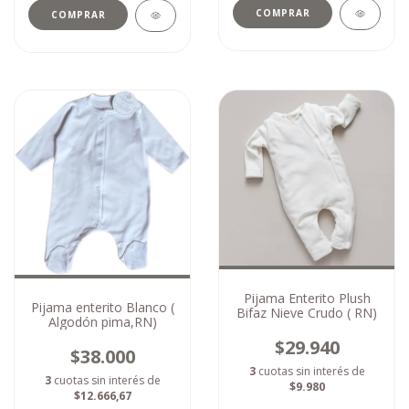
COMPRAR
COMPRAR
Pijama Enterito Plush
Pijama enterito Blanco (
Bifaz Nieve Crudo ( RN)
Algodón pima,RN)
$29.940
$38.000
3
cuotas sin interés de
3
cuotas sin interés de
$9.980
$12.666,67