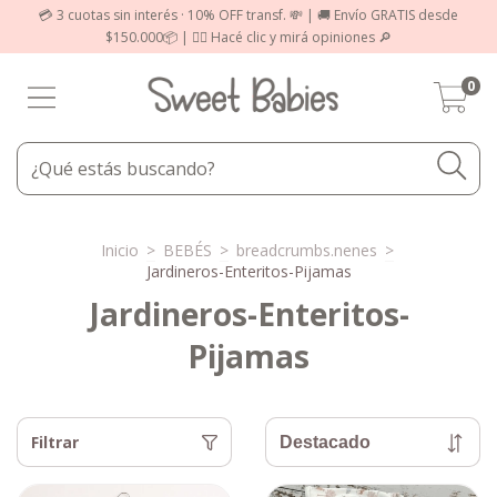
💳 3 cuotas sin interés · 10% OFF transf. 💸 | 🚚 Envío GRATIS desde
$150.000📦 | 👉🏻 Hacé clic y mirá opiniones 🔎
0
Inicio
>
BEBÉS
>
breadcrumbs.nenes
>
Jardineros-Enteritos-Pijamas
Jardineros-Enteritos-
Pijamas
Filtrar